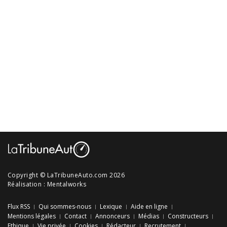
Copyright © LaTribuneAuto.com 2026
Réalisation :
Mentalworks
Flux RSS
Qui sommes-nous
Lexique
Aide en ligne
Mentions légales
Contact
Annonceurs
Médias
Constructeurs
Ethique
Vie privée
Cookies
Rédacteur
Recrutement