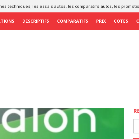
ches techniques
, les
essais autos
, les
comparatifs autos
, les
promoti
ATIONS
DESCRIPTIFS
COMPARATIFS
PRIX
COTES
R