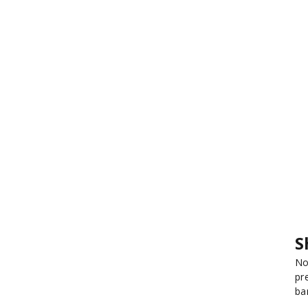
S
No
pr
ba