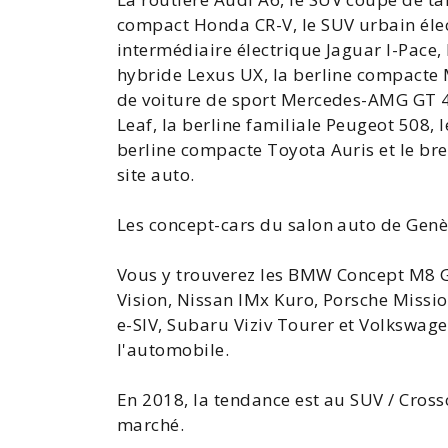
compact Honda CR-V, le SUV urbain élect
intermédiaire électrique
Jaguar I-Pace
,
hybride
Lexus UX
, la berline compacte
de voiture de sport Mercedes-AMG GT 4 
Leaf
, la berline familiale
Peugeot 508
, 
berline compacte
Toyota Auris
et le br
site auto.
Les
concept-cars
du
salon auto de Gen
Vous y trouverez les BMW Concept M8 
Vision
, Nissan IMx Kuro, Porsche Missi
e-SIV, Subaru Viziv Tourer et Volkswagen
l'automobile.
En 2018, la tendance est au SUV / Cross
marché.