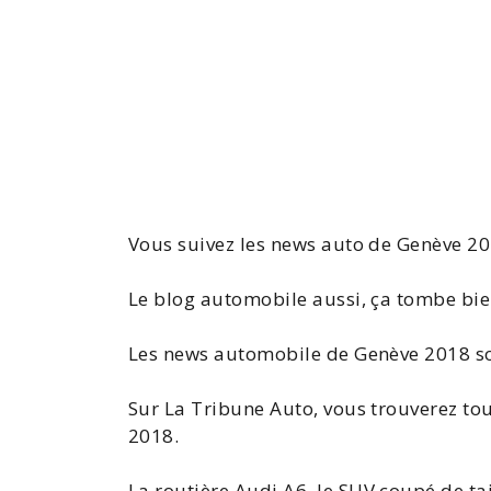
Vous suivez les
news auto de Genève 2
Le blog automobile aussi, ça tombe bie
Les
news automobile de Genève 2018
so
Sur La Tribune Auto, vous trouverez to
2018
.
La
routière
Audi A6
, le SUV coupé de t