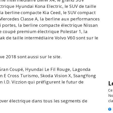
rique Hyundai Kona Electric, le SUV de taille
 la berline compacte
Kia Ceed
, le SUV compact
Mercedes Classe
A, la berline aux performances
portes, la berline compacte électrique
Nissan
le coupé premium électrique Polestar 1, la
eak de taille intermédiaire Volvo V60 sont sur le
ève 2018
sont aussi sur le site.
Gran Coupé, Hyundai Le Fil Rouge, Lagonda
on E Cross Turismo, Skoda Vision X, SsangYong
 I.D. Vizzion qui préfigurent le futur de
L
Ce
No
over électrique dans tous les segments de
cla