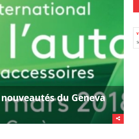
V
S
s nouveautés du Geneva