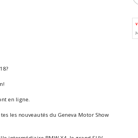
V
J
018
?
n!
nt en ligne.
utes les nouveautés du
Geneva Motor Show
aille intermédiaire BMW X4, le grand SUV