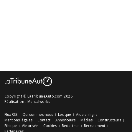
Copyright © LaTribuneAuto.com 2026
Réalisation :
Mentalworks
Flux RSS
Qui sommes-nous
Lexique
Aide en ligne
Mentions légales
Contact
Annonceurs
Médias
Constructeurs
Ethique
Vie privée
Cookies
Rédacteur
Recrutement
Partenaires