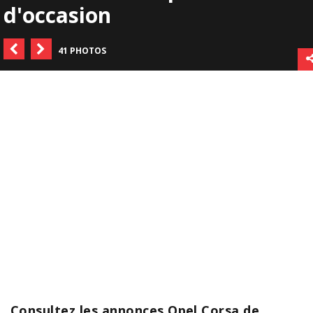
d'occasion
41 PHOTOS
Consultez les annonces Opel Corsa de