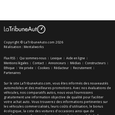
Copyright © LaTribuneAuto.com 2026
Réalisation :
Mentalworks
Flux RSS
Qui sommes-nous
Lexique
Aide en ligne
Mentions légales
Contact
Annonceurs
Médias
Constructeurs
Ethique
Vie privée
Cookies
Rédacteur
Recrutement
Partenaires
Sur le site LaTribuneAuto.com, vous êtes informés des
nouveautés
automobiles
et des meilleures
promotions
. Avec nos
évaluations de
véhicules
, nos
comparatifs autos
, nous vous fournissons
gratuitement une information objective de qualité pour faciliter
votre
achat auto
. Vous trouverez des informations pertinentes sur
les véhicules commercialisés, leurs
coûts d'utilisation
, le
bonus
écologique
, la cote des
voitures d'occasions
ainsi que de