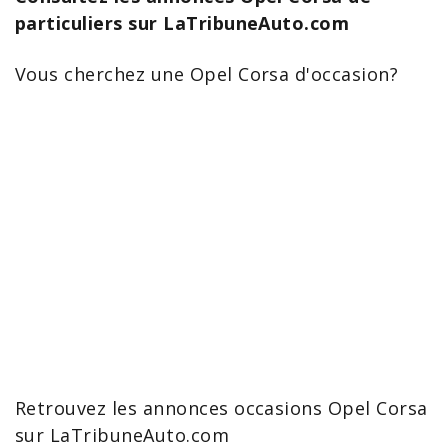
particuliers sur LaTribuneAuto.com
Vous cherchez une Opel
Corsa
d'occasion?
Retrouvez les annonces
occasions Opel
Corsa
sur LaTribuneAuto.com