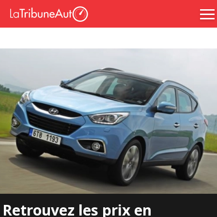
Retrouvez les prix en