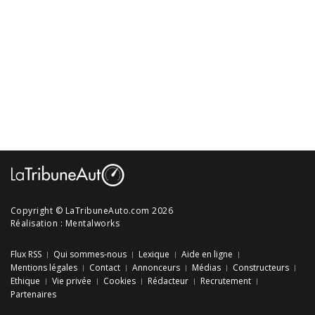
Copyright © LaTribuneAuto.com 2026
Réalisation :
Mentalworks
Flux RSS
Qui sommes-nous
Lexique
Aide en ligne
Mentions légales
Contact
Annonceurs
Médias
Constructeurs
Ethique
Vie privée
Cookies
Rédacteur
Recrutement
Partenaires