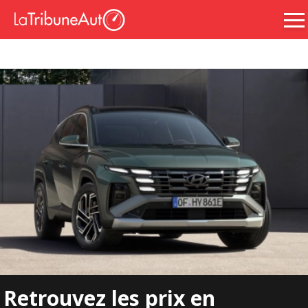
Retrouvez les prix en