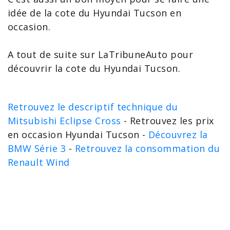
idée de la
cote du Hyundai Tucson en
occasion
.
A tout de suite sur LaTribuneAuto pour
découvrir la
cote du Hyundai Tucson
.
Retrouvez le descriptif technique du
Mitsubishi Eclipse Cross
- Retrouvez les prix
en occasion Hyundai Tucson -
Découvrez la
BMW Série 3
-
Retrouvez la consommation du
Renault Wind