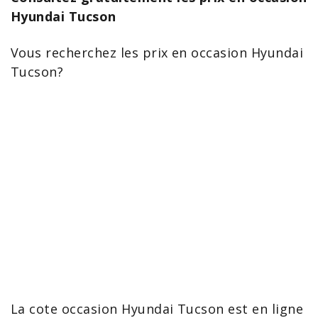
Hyundai Tucson
Vous recherchez les
prix en occasion Hyundai
Tucson
?
La
cote occasion Hyundai Tucson
est en ligne