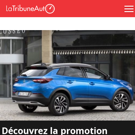
Découvrez la promotion