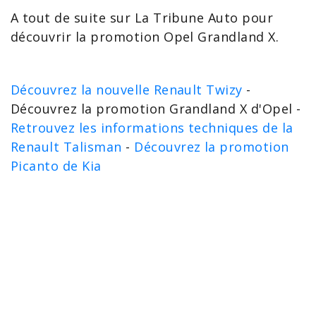
A tout de suite sur La Tribune Auto pour
découvrir la promotion Opel Grandland X.
Découvrez la nouvelle Renault Twizy
-
Découvrez la promotion Grandland X d'Opel -
Retrouvez les informations techniques de la
Renault Talisman
-
Découvrez la promotion
Picanto de Kia