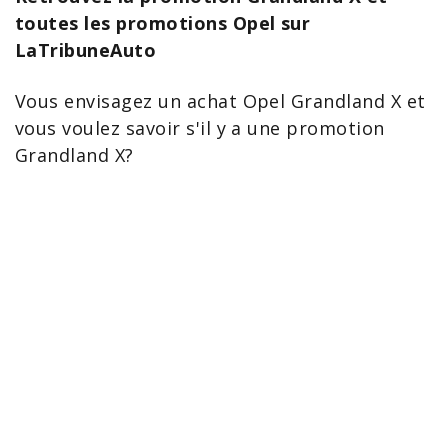
toutes les promotions Opel sur
LaTribuneAuto
Vous envisagez un
achat Opel
Grandland X
et
vous voulez savoir s'il y a une promotion
Grandland X?