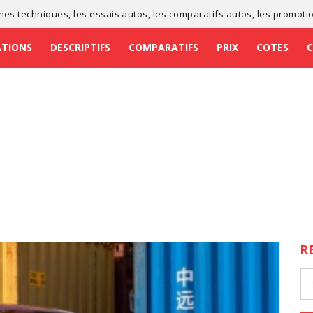
ches techniques
, les
essais autos
, les
comparatifs autos
, les
promoti
ATIONS
DESCRIPTIFS
COMPARATIFS
PRIX
COTES
R