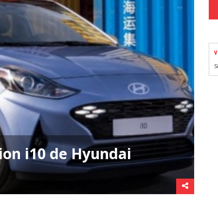
V
S
ion i10 de Hyundai