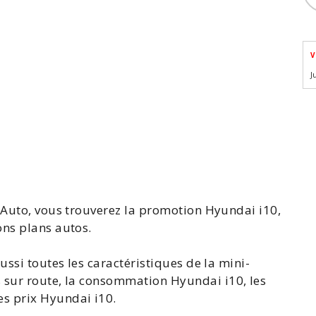
V
J
eAuto, vous trouverez la
promotion Hyundai i10
,
ons plans autos.
ussi toutes les
caractéristiques de la mini
-
 sur route, la
consommation Hyundai
i10, les
les
prix Hyundai i10
.