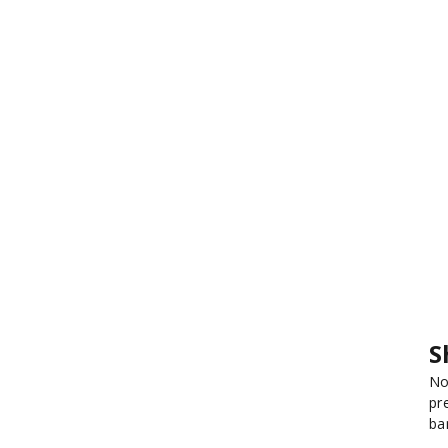
S
No
pr
ba