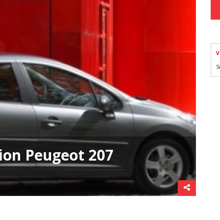
V
S
ion Peugeot 207