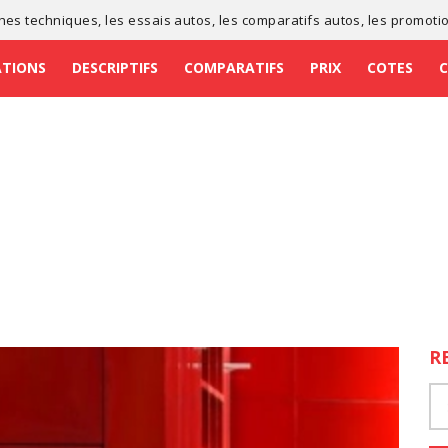
ches techniques
, les
essais autos
, les
comparatifs autos
, les
promoti
ATIONS
DESCRIPTIFS
COMPARATIFS
PRIX
COTES
R