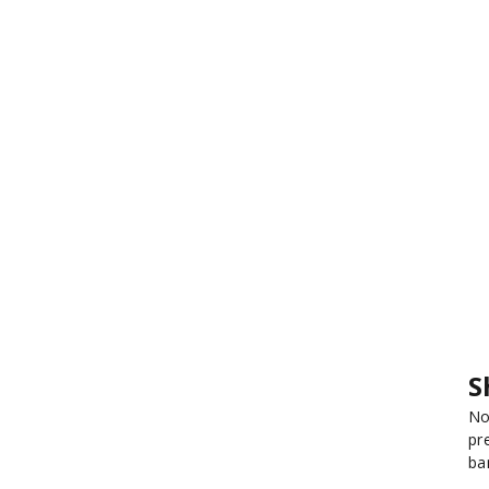
S
No
pr
ba