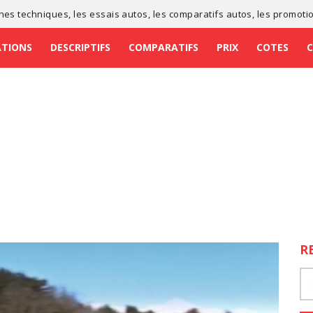
ches techniques
, les
essais autos
, les
comparatifs autos
, les
promoti
ATIONS
DESCRIPTIFS
COMPARATIFS
PRIX
COTES
R