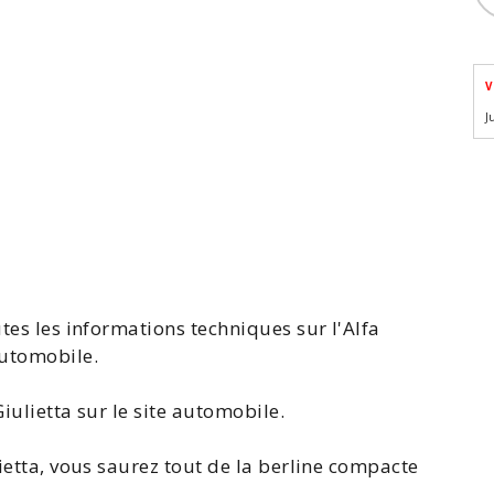
V
J
utes les
informations techniques sur l'Alfa
Automobile.
Giulietta
sur le site automobile.
ietta
, vous saurez tout de la berline compacte