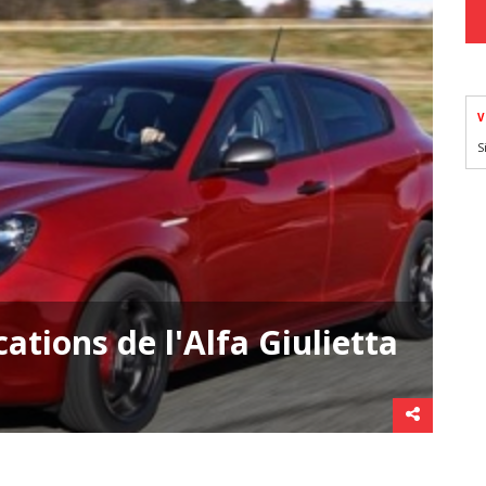
V
S
cations de l'Alfa Giulietta