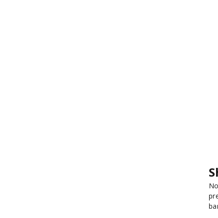
S
No
pr
ba