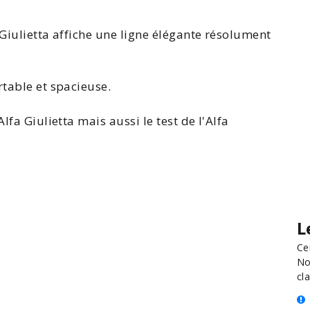
Giulietta
affiche une ligne élégante résolument
rtable et spacieuse.
Alfa Giulietta
mais aussi le
test de l'Alfa
L
Ce
No
cla