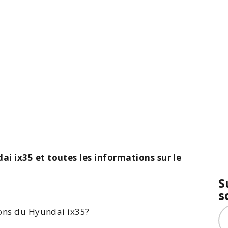
ai ix35 et toutes les informations sur le
S
s
ions du
Hyundai ix35
?