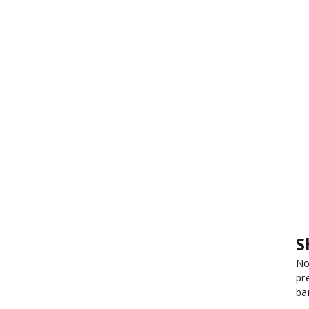
S
No
pr
ba