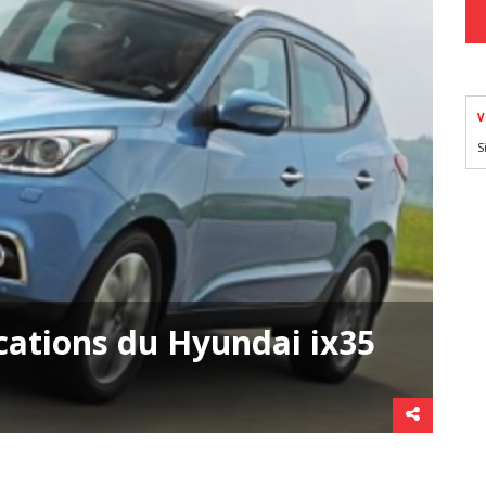
V
S
ications du Hyundai ix35