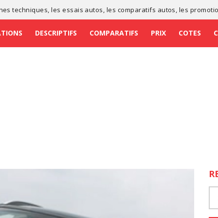
ches techniques
, les
essais autos
, les
comparatifs autos
, les
promoti
ATIONS
DESCRIPTIFS
COMPARATIFS
PRIX
COTES
R