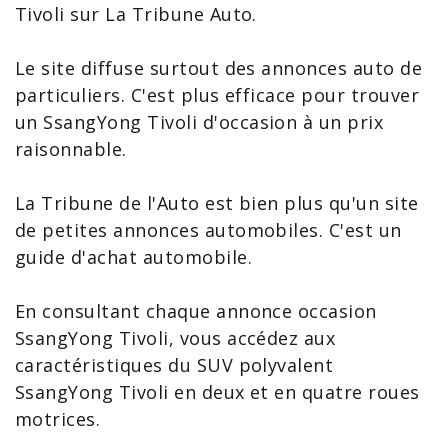
Tivoli
sur La Tribune Auto.
Le site diffuse surtout des
annonces auto
de
particuliers. C'est plus efficace pour trouver
un
SsangYong Tivoli
d'occasion à un prix
raisonnable.
La Tribune de l'Auto est bien plus qu'un site
de petites
annonces automobiles
. C'est un
guide d'achat automobile
.
En consultant chaque
annonce occasion
SsangYong Tivoli
, vous accédez aux
caractéristiques du SUV polyvalent
SsangYong Tivoli en deux et en quatre roues
motrices.