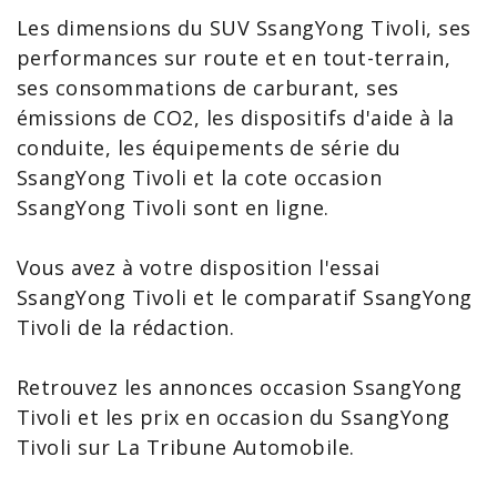
Les dimensions du SUV SsangYong Tivoli, ses
performances sur route et en tout-terrain,
ses consommations de carburant, ses
émissions de CO2, les dispositifs d'aide à la
conduite, les équipements de série du
SsangYong Tivoli et la
cote occasion
SsangYong Tivoli
sont en ligne.
Vous avez à votre disposition l'
essai
SsangYong Tivoli
et le
comparatif SsangYong
Tivoli
de la rédaction.
Retrouvez les
annonces occasion SsangYong
Tivoli
et les
prix en occasion du SsangYong
Tivoli
sur La Tribune Automobile.