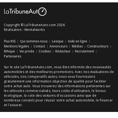
Copyright © LaTribuneAuto.com 2026
Réalisation :
Mentalworks
Flux RSS
Qui sommes-nous
Lexique
Aide en ligne
Mentions légales
Contact
Annonceurs
Médias
Constructeurs
Ethique
Vie privée
Cookies
Rédacteur
Recrutement
Partenaires
Sur le site LaTribuneAuto.com, vous êtes informés des
nouveautés
automobiles
et des meilleures
promotions
. Avec nos
évaluations de
véhicules
, nos
comparatifs autos
, nous vous fournissons
gratuitement une information objective de qualité pour faciliter
votre
achat auto
. Vous trouverez des informations pertinentes sur
les véhicules commercialisés, leurs
coûts d'utilisation
, le
bonus
écologique
, la cote des
voitures d'occasions
ainsi que de
nombreux
conseils
pour réussir votre
achat automobile
, le financer
et l'assurer.