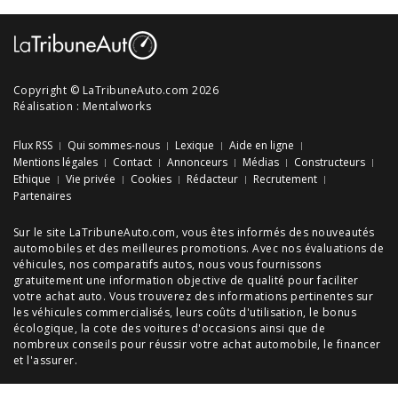
Copyright © LaTribuneAuto.com 2026
Réalisation :
Mentalworks
Flux RSS
Qui sommes-nous
Lexique
Aide en ligne
Mentions légales
Contact
Annonceurs
Médias
Constructeurs
Ethique
Vie privée
Cookies
Rédacteur
Recrutement
Partenaires
Sur le site LaTribuneAuto.com, vous êtes informés des
nouveautés
automobiles
et des meilleures
promotions
. Avec nos
évaluations de
véhicules
, nos
comparatifs autos
, nous vous fournissons
gratuitement une information objective de qualité pour faciliter
votre
achat auto
. Vous trouverez des informations pertinentes sur
les véhicules commercialisés, leurs
coûts d'utilisation
, le
bonus
écologique
, la cote des
voitures d'occasions
ainsi que de
nombreux
conseils
pour réussir votre
achat automobile
, le financer
et l'assurer.