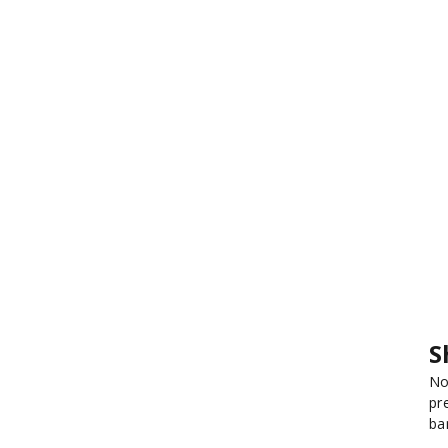
S
No
pr
ba