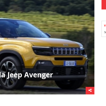
V
S
 la Jeep Avenger