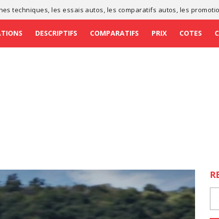
ches techniques
, les
essais autos
, les
comparatifs autos
, les
promoti
ATIONS
DESCRIPTIFS
COMPARATIFS
PRIX
COTES
R