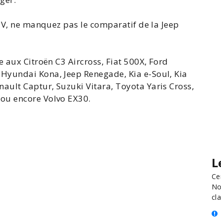
SUV, ne manquez pas le comparatif de la Jeep
ce aux
Citroën C3 Aircross
,
Fiat 500X
, Ford
, Hyundai
Kona
, Jeep Renegade, Kia e-Soul,
Kia
enault
Captur
, Suzuki Vitara,
Toyota Yaris Cross
,
ou encore Volvo EX30.
L
Ce
No
cla