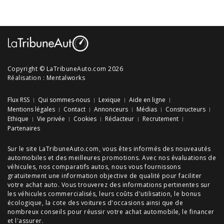
Copyright © LaTribuneAuto.com 2026
Réalisation :
Mentalworks
Flux RSS
Qui sommes-nous
Lexique
Aide en ligne
Mentions légales
Contact
Annonceurs
Médias
Constructeurs
Ethique
Vie privée
Cookies
Rédacteur
Recrutement
Partenaires
Sur le site LaTribuneAuto.com, vous êtes informés des
nouveautés
automobiles
et des meilleures
promotions
. Avec nos
évaluations de
véhicules
, nos
comparatifs autos
, nous vous fournissons
gratuitement une information objective de qualité pour faciliter
votre
achat auto
. Vous trouverez des informations pertinentes sur
les véhicules commercialisés, leurs
coûts d'utilisation
, le
bonus
écologique
, la cote des
voitures d'occasions
ainsi que de
nombreux
conseils
pour réussir votre
achat automobile
, le financer
et l'assurer.