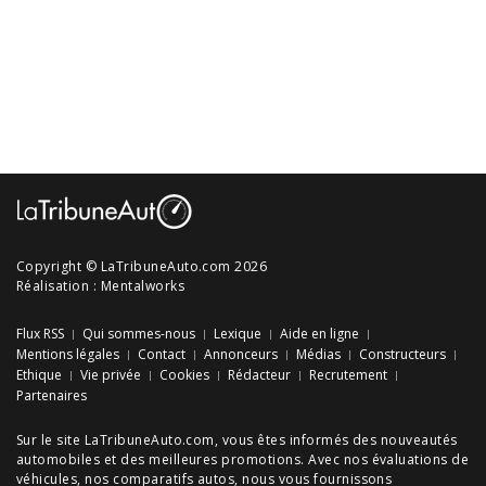
Copyright © LaTribuneAuto.com 2026
Réalisation :
Mentalworks
Flux RSS
Qui sommes-nous
Lexique
Aide en ligne
Mentions légales
Contact
Annonceurs
Médias
Constructeurs
Ethique
Vie privée
Cookies
Rédacteur
Recrutement
Partenaires
Sur le site LaTribuneAuto.com, vous êtes informés des
nouveautés
automobiles
et des meilleures
promotions
. Avec nos
évaluations de
véhicules
, nos
comparatifs autos
, nous vous fournissons