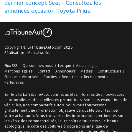
dernier concept Seat
-
Consultez les
annonces occasion Toyota Prius
Copyright © LaTribuneAuto.com 2026
Réalisation :
Mentalworks
Flux RSS
Qui sommes-nous
Lexique
Aide en ligne
Mentions légales
Contact
Annonceurs
Médias
Constructeurs
Ethique
Vie privée
Cookies
Rédacteur
Recrutement
Partenaires
Sur le site LaTribuneAuto.com, vous êtes informés des
nouveautés
automobiles
et des meilleures
promotions
. Avec nos
évaluations de
véhicules
, nos
comparatifs autos
, nous vous fournissons
gratuitement une information objective de qualité pour faciliter
votre
achat auto
. Vous trouverez des informations pertinentes sur
les véhicules commercialisés, leurs
coûts d'utilisation
, le
bonus
écologique
, la cote des
voitures d'occasions
ainsi que de
nombreux
conseils
pour réussir votre
achat automobile
, le financer