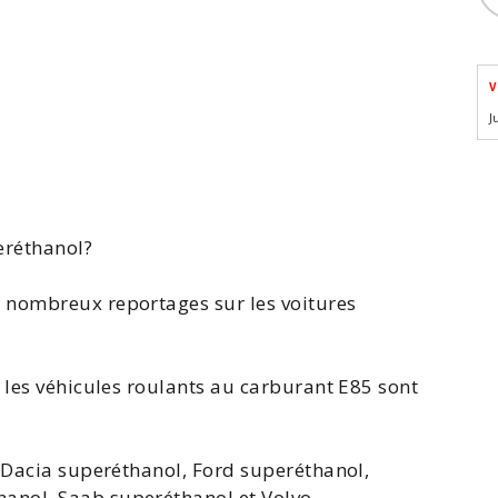
V
J
eréthanol
?
 nombreux reportages sur les voitures
 les véhicules roulants au carburant
E85
sont
s
Dacia superéthanol
,
Ford superéthanol
,
hanol
,
Saab
superéthanol et
Volvo