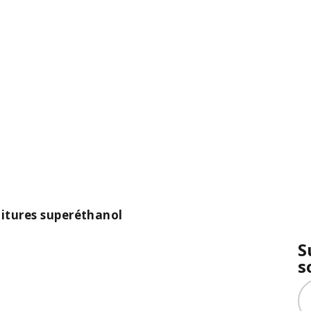
oitures superéthanol
S
s