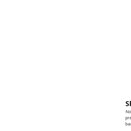
S
No
pr
ba