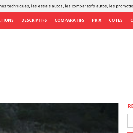
ches techniques
, les
essais autos
, les
comparatifs autos
, les
promoti
ATIONS
DESCRIPTIFS
COMPARATIFS
PRIX
COTES
R