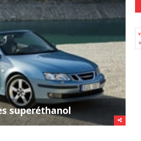
V
S
es superéthanol