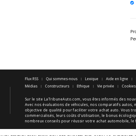
Pr
Pe
Flux RSS
Qui sommes-nous
Lexique
Aide en ligne
Médias
Constructeurs
Ethique
Vie privée
Cookies
Sur le site LaTribuneAuto.com, vous êtes informés des
nouv
Avec nos
évaluations de véhicules
, nos
comparatifs autos
, 
objective de qualité pour faciliter votre
achat auto
. Vous tr
commercialisés, leurs
coûts d'utilisation
, le
bonus écologiq
nombreux
conseils
pour réussir votre
achat automobile
, le