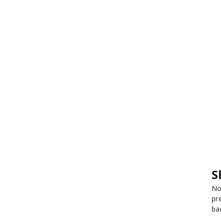
S
No
pr
ba