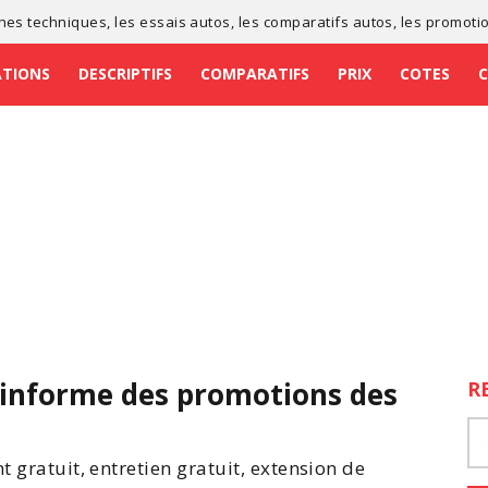
ches techniques
, les
essais autos
, les
comparatifs autos
, les
promoti
ATIONS
DESCRIPTIFS
COMPARATIFS
PRIX
COTES
informe des promotions des
R
t gratuit, entretien gratuit, extension de