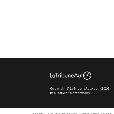
Copyright © LaTribuneAuto.com 2026
Réalisation :
Mentalworks