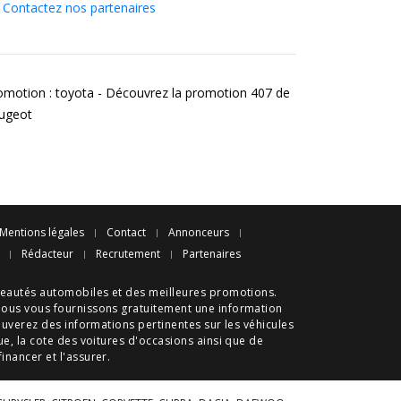
Contactez nos partenaires
omotion : toyota - Découvrez la promotion 407 de
ugeot
Mentions légales
Contact
Annonceurs
Rédacteur
Recrutement
Partenaires
eautés automobiles
et des meilleures
promotions
.
nous vous fournissons gratuitement une information
ouverez des informations pertinentes sur les véhicules
ue
, la cote des
voitures d'occasions
ainsi que de
 financer et l'assurer.