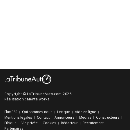
Copyright © LaTribuneAuto.com 2026
Réalisation :
Mentalworks
Flux RSS
Qui sommes-nous
Lexique
Aide en ligne
Mentions légales
Contact
Annonceurs
Médias
Constructeurs
Ethique
Vie privée
Cookies
Rédacteur
Recrutement
Partenaires