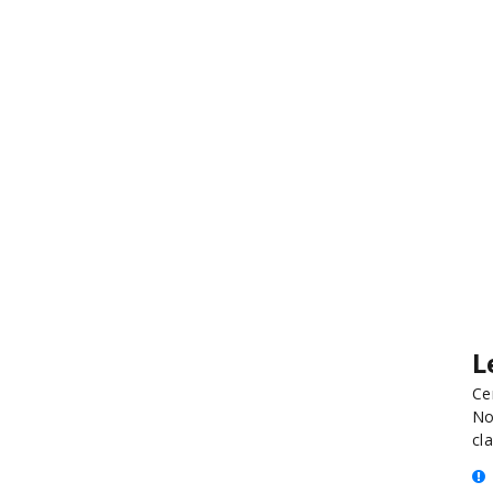
L
Ce
No
cla