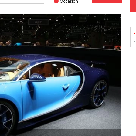
Occasion
V
S