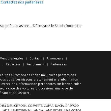
Contactez nos partenaires
scriptif : occasions - Découvrez le Skoda Roomster
Mentions légales
Contact
Annonceurs
Rédacteur
Recrutement
Partenaires
eautés automobiles
et des meilleures
promotions
.
nous vous fournissons gratuitement une information
ouverez des informations pertinentes sur les véhicules
ue
, la cote des
voitures d'occasions
ainsi que de
 financer et l'assurer.
CHRYSLER
CITROEN
CORVETTE
CUPRA
DACIA
DAEWOO
A
LADA
LAMBORGHINI
LANCIA
LAND ROVER
LEAPMOTOR