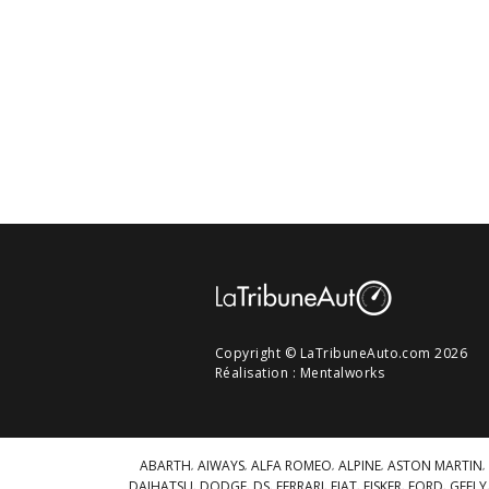
Copyright © LaTribuneAuto.com 2026
Réalisation :
Mentalworks
ABARTH
AIWAYS
ALFA ROMEO
ALPINE
ASTON MARTIN
DAIHATSU
DODGE
DS
FERRARI
FIAT
FISKER
FORD
GEELY