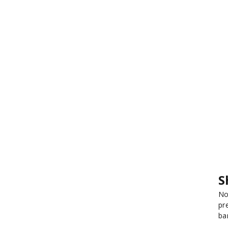
S
No
pr
ba