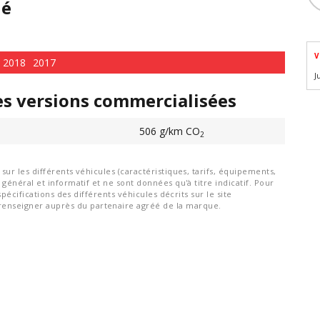
hé
V
2018
2017
J
es versions commercialisées
506 g/km CO
2
ur les différents véhicules (caractéristiques, tarifs, équipements,
général et informatif et ne sont données qu'à titre indicatif. Pour
spécifications des différents véhicules décrits sur le site
nseigner auprès du partenaire agréé de la marque.