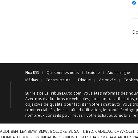
De
Flux RSS
Qui sommes-nous
Lexique
Aide en ligne
Médias
Constructeurs
Ethique
Vie privée
Cookies
Sur le site LaTribuneAuto.com, vous êtes informés des
nouv
Avec nos
évaluations de véhicules
, nos
comparatifs autos
, 
objective de qualité pour faciliter votre
achat auto
. Vous tr
commercialisés, leurs
coûts d'utilisation
, le
bonus écologiq
nombreux
conseils
pour réussir votre
achat automobile
, le
AUDI
BENTLEY
BMW
BMWI
BOLLORE
BUGATTI
BYD
CADILLAC
CHEVROLET
HONDA
HUMMER
HYUNDAI
INEOS
INFINITI
ISUZU
JAECOO
JAGUAR
JEEP
KI