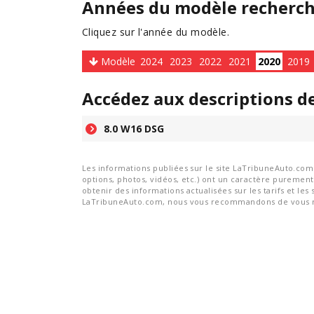
Années du modèle recherc
Cliquez sur l'année du modèle.
Modèle
2024
2023
2022
2021
2020
2019
Accédez aux descriptions d
8.0 W16 DSG
Les informations publiées sur le site LaTribuneAuto.com s
options, photos, vidéos, etc.) ont un caractère purement 
obtenir des informations actualisées sur les tarifs et les 
LaTribuneAuto.com, nous vous recommandons de vous re