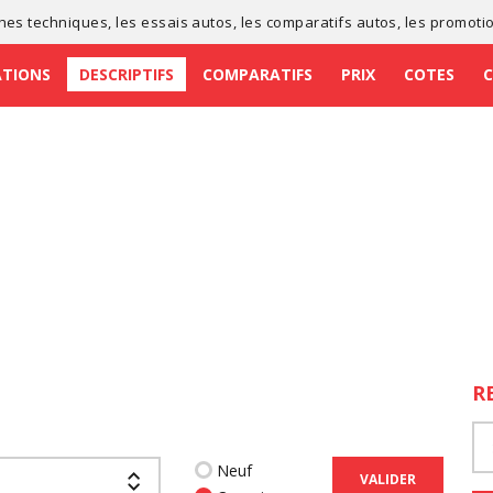
ches techniques
, les
essais autos
, les
comparatifs autos
, les
promoti
ATIONS
DESCRIPTIFS
COMPARATIFS
PRIX
COTES
R
Neuf
VALIDER