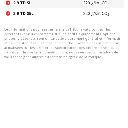
2.9 TD SL
220 g/km CO
2
2.9 TD SEL
220 g/km CO
2
Les informations publiées sur le site LaTribuneAuto.com sur les
différents véhicules (caractéristiques, tarifs, équipements, options,
photos, vidéos, etc.) ont un caractère purement général et informatif
et ne sont données qu'à titre indicatif. Pour obtenir des informations
actualisées sur les tarifs et les spécifications des différents véhicules
décrits sur le site LaTribuneAuto.com, nous vous recommandons de
vous renseigner auprès du partenaire agréé de la marque.