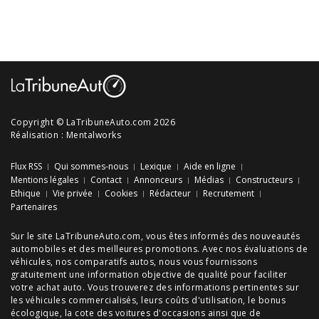
Copyright © LaTribuneAuto.com 2026
Réalisation :
Mentalworks
Flux RSS
Qui sommes-nous
Lexique
Aide en ligne
Mentions légales
Contact
Annonceurs
Médias
Constructeurs
Ethique
Vie privée
Cookies
Rédacteur
Recrutement
Partenaires
Sur le site LaTribuneAuto.com, vous êtes informés des
nouveautés
automobiles
et des meilleures
promotions
. Avec nos
évaluations de
véhicules
, nos
comparatifs autos
, nous vous fournissons
gratuitement une information objective de qualité pour faciliter
votre
achat auto
. Vous trouverez des informations pertinentes sur
les véhicules commercialisés, leurs
coûts d'utilisation
, le
bonus
écologique
, la cote des
voitures d'occasions
ainsi que de