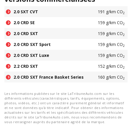
2.0 SXT CVT
191 g/km CO
2
2.0 CRD SE
159 g/km CO
2
2.0 CRD SXT
159 g/km CO
2
2.0 CRD SXT Sport
159 g/km CO
2
2.0 CRD SXT Luxe
159 g/km CO
2
2.2 CRD SXT
152 g/km CO
2
2.0 CRD SXT France Basket Series
160 g/km CO
2
Les informations publiées sur le site LaTribuneAuto.com sur les
différents véhicules (caractéristiques, tarifs, équipements, options,
photos, vidéos, etc.) ont un caractère purement général et informatif
et ne sont données qu'à titre indicatif. Pour obtenir des informations
actualisées sur les tarifs et les spécifications des différents véhicules
décrits sur le site LaTribuneAuto.com, nous vous recommandons de
vous renseigner auprès du partenaire agréé de la marque.