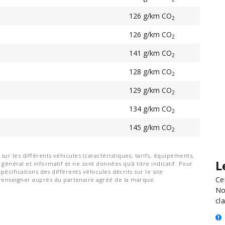
126 g/km CO
2
126 g/km CO
2
141 g/km CO
2
128 g/km CO
2
129 g/km CO
2
134 g/km CO
2
145 g/km CO
2
ur les différents véhicules (caractéristiques, tarifs, équipements,
L
général et informatif et ne sont données qu'à titre indicatif. Pour
spécifications des différents véhicules décrits sur le site
Ce
nseigner auprès du partenaire agréé de la marque.
No
cla