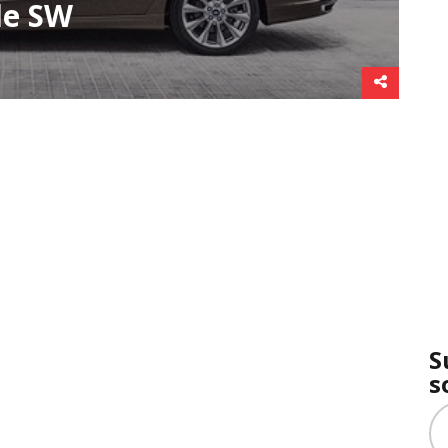
le SW
S
s