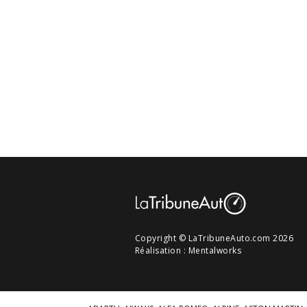
Copyright © LaTribuneAuto.com 2026
Réalisation :
Mentalworks