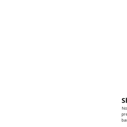
S
No
pr
ba