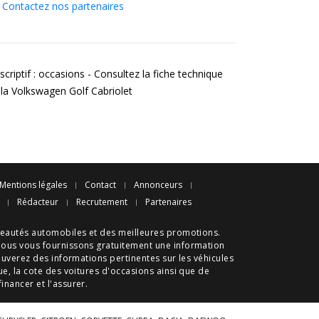
Contactez nos partenaires
criptif : occasions - Consultez la fiche technique
 la Volkswagen Golf Cabriolet
Mentions légales
Contact
Annonceurs
Rédacteur
Recrutement
Partenaires
eautés automobiles
et des meilleures
promotions
.
nous vous fournissons gratuitement une information
ouverez des informations pertinentes sur les véhicules
ue
, la cote des
voitures d'occasions
ainsi que de
 financer et l'assurer.