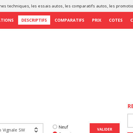
ches techniques
, les
essais autos
, les
comparatifs autos
, les
promoti
ATIONS
DESCRIPTIFS
COMPARATIFS
PRIX
COTES
R
Neuf
VALIDER
 Vignale SW