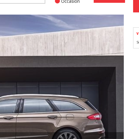
Occasion
V
S