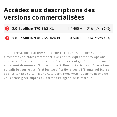
Accédez aux descriptions des
versions commercialisées
2.0 EcoBlue 170 S&S XL
37 488 €
216 g/km CO
2
2.0 EcoBlue 170 S&S 4x4 XL
38 688 €
234 g/km CO
2
Les informations publiées sur le site LaTribuneAuto.com sur les
différents véhicules (caractéristiques, tarifs, équipements, options,
photos, vidéos, etc.) ont un caractère purement général et informatif
et ne sont données qu'à titre indicatif. Pour obtenir des informations
actualisées sur les tarifs et les spécifications des différents véhicules
décrits sur le site LaTribuneAuto.com, nous vous recommandons de
vous renseigner auprès du partenaire agréé de la marque.