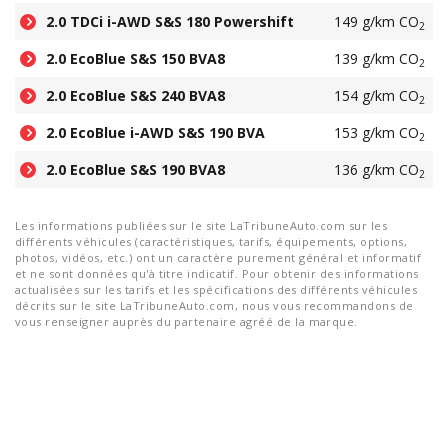
2.0 TDCi i-AWD S&S 180 Powershift
149 g/km CO
2
2.0 EcoBlue S&S 150 BVA8
139 g/km CO
2
2.0 EcoBlue S&S 240 BVA8
154 g/km CO
2
2.0 EcoBlue i-AWD S&S 190 BVA
153 g/km CO
2
2.0 EcoBlue S&S 190 BVA8
136 g/km CO
2
Les informations publiées sur le site LaTribuneAuto.com sur les
différents véhicules (caractéristiques, tarifs, équipements, options,
photos, vidéos, etc.) ont un caractère purement général et informatif
et ne sont données qu'à titre indicatif. Pour obtenir des informations
actualisées sur les tarifs et les spécifications des différents véhicules
décrits sur le site LaTribuneAuto.com, nous vous recommandons de
vous renseigner auprès du partenaire agréé de la marque.