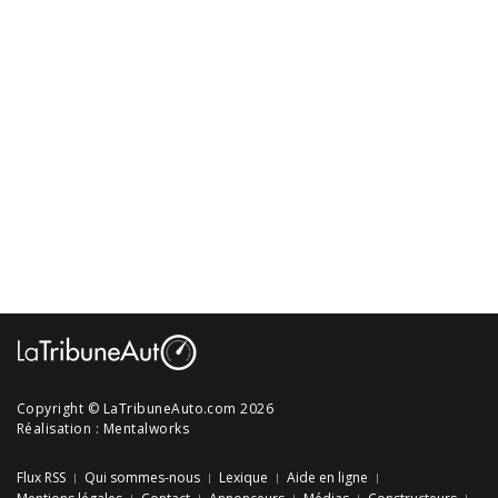
Copyright © LaTribuneAuto.com 2026
Réalisation :
Mentalworks
Flux RSS
Qui sommes-nous
Lexique
Aide en ligne