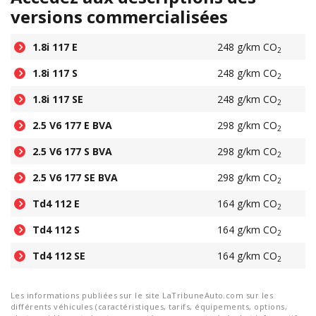
versions commercialisées
1.8i 117 E
248 g/km CO
2
1.8i 117 S
248 g/km CO
2
1.8i 117 SE
248 g/km CO
2
2.5 V6 177 E BVA
298 g/km CO
2
2.5 V6 177 S BVA
298 g/km CO
2
2.5 V6 177 SE BVA
298 g/km CO
2
Td4 112 E
164 g/km CO
2
Td4 112 S
164 g/km CO
2
Td4 112 SE
164 g/km CO
2
Les informations publiées sur le site LaTribuneAuto.com sur les
différents véhicules (caractéristiques, tarifs, équipements, options,