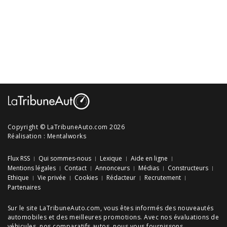
Copyright © LaTribuneAuto.com 2026
Réalisation :
Mentalworks
Flux RSS
Qui sommes-nous
Lexique
Aide en ligne
Mentions légales
Contact
Annonceurs
Médias
Constructeurs
Ethique
Vie privée
Cookies
Rédacteur
Recrutement
Partenaires
Sur le site LaTribuneAuto.com, vous êtes informés des
nouveautés
automobiles
et des meilleures
promotions
. Avec nos
évaluations de
véhicules
, nos
comparatifs autos
, nous vous fournissons