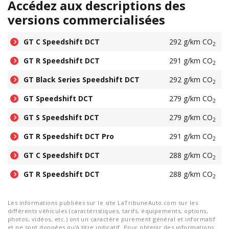
Accédez aux descriptions des
versions commercialisées
GT C Speedshift DCT
292 g/km CO
2
GT R Speedshift DCT
291 g/km CO
2
GT Black Series Speedshift DCT
292 g/km CO
2
GT Speedshift DCT
279 g/km CO
2
GT S Speedshift DCT
279 g/km CO
2
GT R Speedshift DCT Pro
291 g/km CO
2
GT C Speedshift DCT
288 g/km CO
2
GT R Speedshift DCT
288 g/km CO
2
Les informations publiées sur le site LaTribuneAuto.com sur les
différents véhicules (caractéristiques, tarifs, équipements, options,
photos, vidéos, etc.) ont un caractère purement général et informatif
et ne sont données qu'à titre indicatif. Pour obtenir des informations