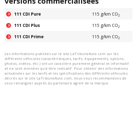
versions commercialisées
111 CDI Pure
115 g/km CO
2
111 CDI Plus
115 g/km CO
2
111 CDI Prime
115 g/km CO
2
Les informations publiées sur le site LaTribuneAuto.com sur les
différents véhicules (caractéristiques, tarifs, équipements, options,
photos, vidéos, etc.) ont un caractère purement général et informatif
et ne sont données qu'à titre indicatif. Pour obtenir des informations
actualisées sur les tarifs et les spécifications des différents véhicules
décrits sur le site LaTribuneAuto.com, nous vous recommandons de
vous renseigner auprès du partenaire agréé de la marque.