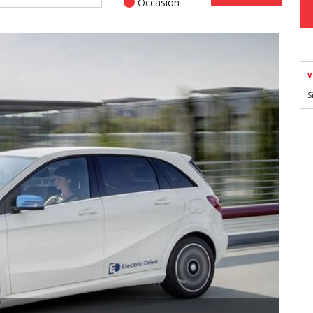
Occasion
V
S