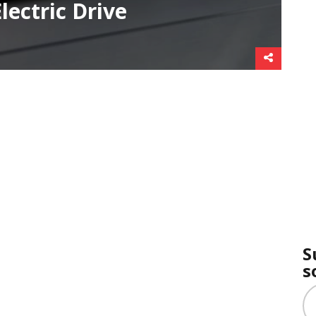
ectric Drive
S
s