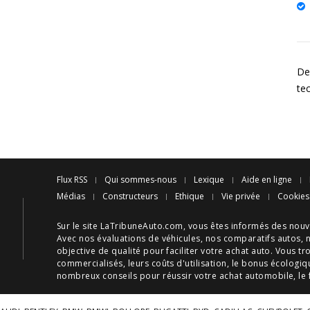
Des
te
Flux RSS
Qui sommes-nous
Lexique
Aide en ligne
Médias
Constructeurs
Ethique
Vie privée
Cookies
Sur le site LaTribuneAuto.com, vous êtes informés des
nouv
Avec nos
évaluations de véhicules
, nos
comparatifs autos
, 
objective de qualité pour faciliter votre
achat auto
. Vous tr
commercialisés, leurs
coûts d'utilisation
, le
bonus écologiq
nombreux
conseils
pour réussir votre
achat automobile
, le