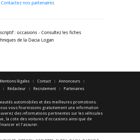
Contactez nos partenaires
criptif : occasions - Consultez les fiches
chniques de la Dacia Logan
Mentions légales
Contact
Annonceurs
Rédacteur
Recrutement
Partenaires
eautés automobiles
et des meilleures
promotions
.
nous vous fournissons gratuitement une information
ouverez des informations pertinentes sur les véhicules
ue
, la cote des
voitures d'occasions
ainsi que de
 financer et l'assurer.