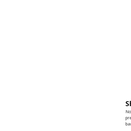
S
No
pr
ba