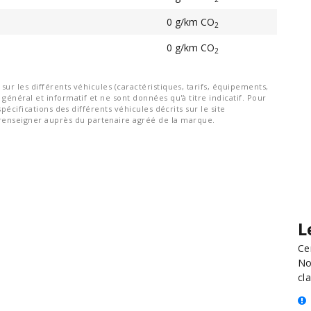
0 g/km CO
2
0 g/km CO
2
ur les différents véhicules (caractéristiques, tarifs, équipements,
général et informatif et ne sont données qu'à titre indicatif. Pour
spécifications des différents véhicules décrits sur le site
nseigner auprès du partenaire agréé de la marque.
L
Ce
No
cla