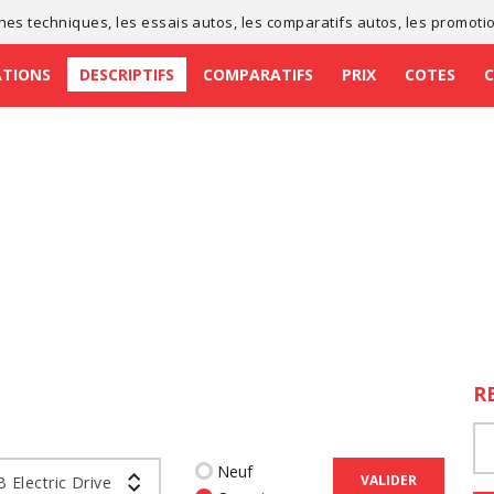
ches techniques
, les
essais autos
, les
comparatifs autos
, les
promoti
ATIONS
DESCRIPTIFS
COMPARATIFS
PRIX
COTES
R
Neuf
VALIDER
B Electric Drive