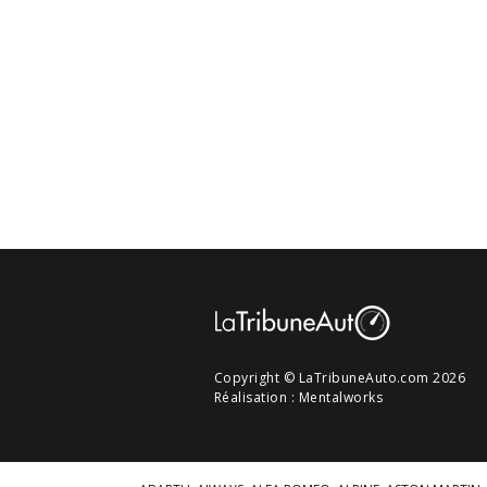
Copyright © LaTribuneAuto.com 2026
Réalisation :
Mentalworks