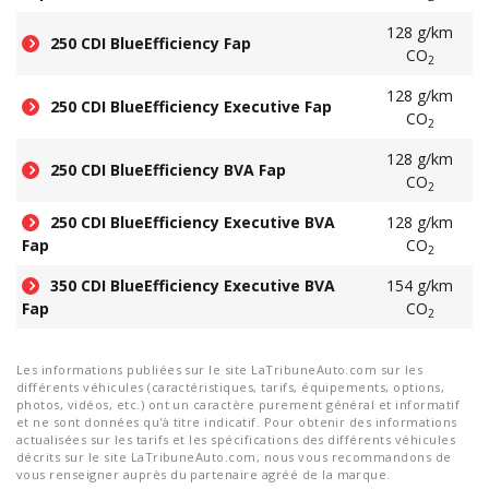
128 g/km
250 CDI BlueEfficiency Fap
CO
2
128 g/km
250 CDI BlueEfficiency Executive Fap
CO
2
128 g/km
250 CDI BlueEfficiency BVA Fap
CO
2
250 CDI BlueEfficiency Executive BVA
128 g/km
Fap
CO
2
350 CDI BlueEfficiency Executive BVA
154 g/km
Fap
CO
2
Les informations publiées sur le site LaTribuneAuto.com sur les
différents véhicules (caractéristiques, tarifs, équipements, options,
photos, vidéos, etc.) ont un caractère purement général et informatif
et ne sont données qu'à titre indicatif. Pour obtenir des informations
actualisées sur les tarifs et les spécifications des différents véhicules
décrits sur le site LaTribuneAuto.com, nous vous recommandons de
vous renseigner auprès du partenaire agréé de la marque.