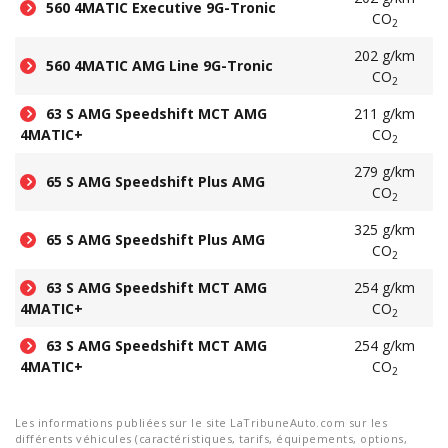
560 4MATIC Executive 9G-Tronic
CO
2
202 g/km
560 4MATIC AMG Line 9G-Tronic
CO
2
63 S AMG Speedshift MCT AMG
211 g/km
4MATIC+
CO
2
279 g/km
65 S AMG Speedshift Plus AMG
CO
2
325 g/km
65 S AMG Speedshift Plus AMG
CO
2
63 S AMG Speedshift MCT AMG
254 g/km
4MATIC+
CO
2
63 S AMG Speedshift MCT AMG
254 g/km
4MATIC+
CO
2
Les informations publiées sur le site LaTribuneAuto.com sur les
différents véhicules (caractéristiques, tarifs, équipements, options,