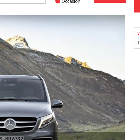
Occasion
V
S