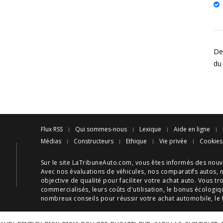
Des
du 
Flux RSS
Qui sommes-nous
Lexique
Aide en ligne
Médias
Constructeurs
Ethique
Vie privée
Cookies
Sur le site LaTribuneAuto.com, vous êtes informés des
nouv
Avec nos
évaluations de véhicules
, nos
comparatifs autos
, 
objective de qualité pour faciliter votre
achat auto
. Vous tr
commercialisés, leurs
coûts d'utilisation
, le
bonus écologiq
nombreux
conseils
pour réussir votre
achat automobile
, le