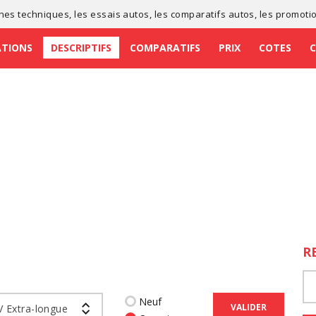
ches techniques
, les
essais autos
, les
comparatifs autos
, les
promoti
ATIONS
DESCRIPTIFS
COMPARATIFS
PRIX
COTES
R
Neuf
VALIDER
V Extra-longue