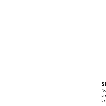
S
No
pr
ba