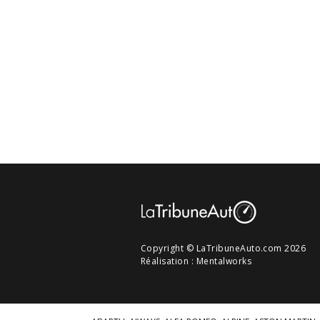
Copyright © LaTribuneAuto.com 2026
Réalisation :
Mentalworks