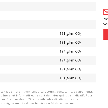
Ne
vo
191 g/km CO
2
191 g/km CO
2
194 g/km CO
2
194 g/km CO
2
194 g/km CO
2
194 g/km CO
2
ur les différents véhicules (caractéristiques, tarifs, équipements,
général et informatif et ne sont données qu'à titre indicatif. Pour
spécifications des différents véhicules décrits sur le site
nseigner auprès du partenaire agréé de la marque.