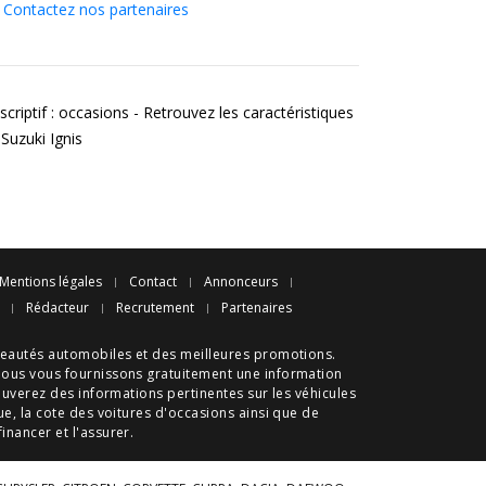
Contactez nos partenaires
criptif : occasions - Retrouvez les caractéristiques
Suzuki Ignis
Mentions légales
Contact
Annonceurs
Rédacteur
Recrutement
Partenaires
eautés automobiles
et des meilleures
promotions
.
nous vous fournissons gratuitement une information
ouverez des informations pertinentes sur les véhicules
ue
, la cote des
voitures d'occasions
ainsi que de
 financer et l'assurer.