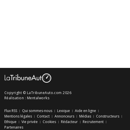
Copyright © LaTribuneAuto.com 2026
Réalisation :
Mentalworks
Flux RSS
Qui sommes-nous
Lexique
Aide en ligne
Mentions légales
Contact
Annonceurs
Médias
Constructeurs
Ethique
Vie privée
Cookies
Rédacteur
Recrutement
Partenaires