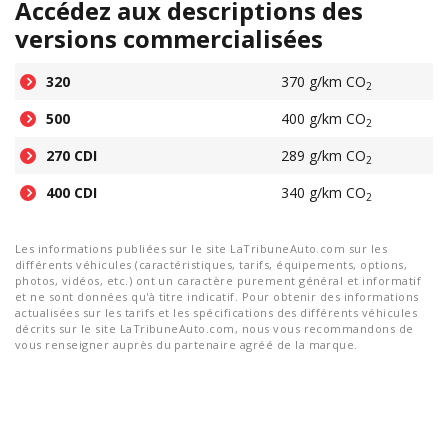
Accédez aux descriptions des
versions commercialisées
320
370 g/km CO
2
500
400 g/km CO
2
270 CDI
289 g/km CO
2
400 CDI
340 g/km CO
2
Les informations publiées sur le site LaTribuneAuto.com sur les
différents véhicules (caractéristiques, tarifs, équipements, options,
photos, vidéos, etc.) ont un caractère purement général et informatif
et ne sont données qu'à titre indicatif. Pour obtenir des informations
actualisées sur les tarifs et les spécifications des différents véhicules
décrits sur le site LaTribuneAuto.com, nous vous recommandons de
vous renseigner auprès du partenaire agréé de la marque.