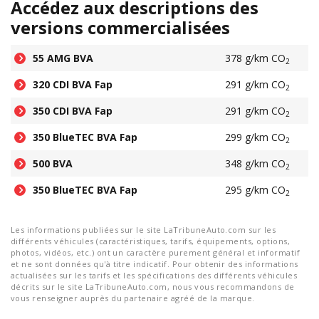
Accédez aux descriptions des
versions commercialisées
55 AMG BVA
378 g/km CO
2
320 CDI BVA Fap
291 g/km CO
2
350 CDI BVA Fap
291 g/km CO
2
350 BlueTEC BVA Fap
299 g/km CO
2
500 BVA
348 g/km CO
2
350 BlueTEC BVA Fap
295 g/km CO
2
Les informations publiées sur le site LaTribuneAuto.com sur les
différents véhicules (caractéristiques, tarifs, équipements, options,
photos, vidéos, etc.) ont un caractère purement général et informatif
et ne sont données qu'à titre indicatif. Pour obtenir des informations
actualisées sur les tarifs et les spécifications des différents véhicules
décrits sur le site LaTribuneAuto.com, nous vous recommandons de
vous renseigner auprès du partenaire agréé de la marque.