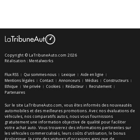
Copyright © LaTribuneAuto.com 2026
Réalisation :
Mentalworks
Flux RSS
Qui sommes-nous
Lexique
Aide en ligne
Mentions légales
Contact
Annonceurs
Médias
Constructeurs
Ethique
Vie privée
Cookies
Rédacteur
Recrutement
Partenaires
Sur le site LaTribuneAuto.com, vous êtes informés des
nouveautés
automobiles
et des meilleures
promotions
. Avec nos
évaluations de
véhicules
, nos
comparatifs autos
, nous vous fournissons
gratuitement une information objective de qualité pour faciliter
votre
achat auto
. Vous trouverez des informations pertinentes sur
les véhicules commercialisés, leurs
coûts d'utilisation
, le
bonus
écologique
, la cote des
voitures d'occasions
ainsi que de