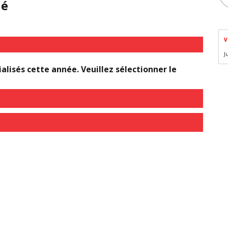
hé
V
J
lisés cette année. Veuillez sélectionner le