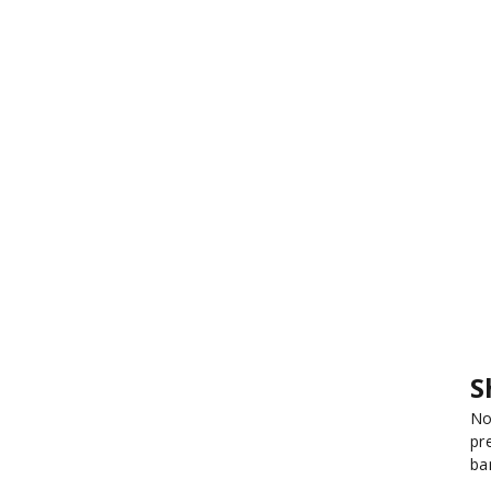
S
No
pr
ba