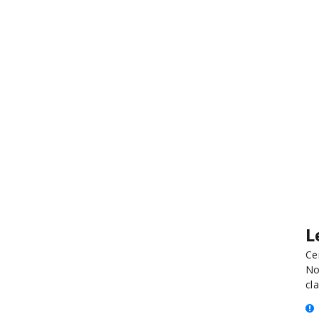
L
Ce
No
cla