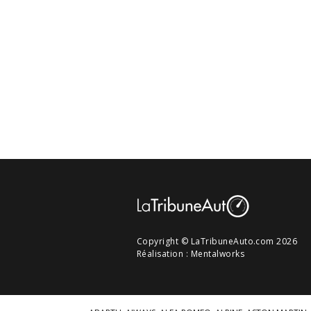
Copyright © LaTribuneAuto.com 2026
Réalisation :
Mentalworks