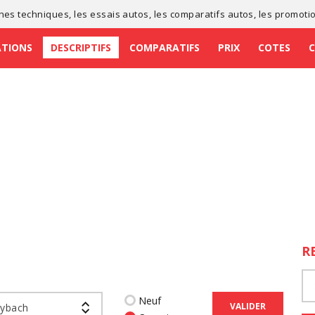
ches techniques
, les
essais autos
, les
comparatifs autos
, les
promoti
ATIONS
DESCRIPTIFS
COMPARATIFS
PRIX
COTES
R
Neuf
VALIDER
ybach