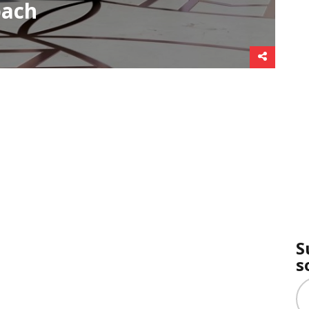
ach
S
s