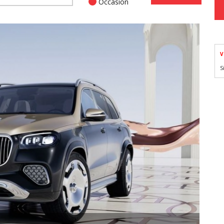
Occasion
V
S