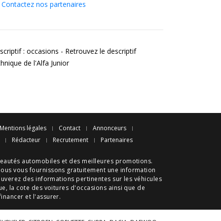
Contactez nos partenaires
criptif : occasions - Retrouvez le descriptif
hnique de l'Alfa Junior
Mentions légales
Contact
Annonceurs
Rédacteur
Recrutement
Partenaires
eautés automobiles
et des meilleures
promotions
.
nous vous fournissons gratuitement une information
ouverez des informations pertinentes sur les véhicules
ue
, la cote des
voitures d'occasions
ainsi que de
 financer et l'assurer.