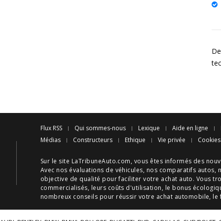
Des
tec
Flux RSS
Qui sommes-nous
Lexique
Aide en ligne
Médias
Constructeurs
Ethique
Vie privée
Cookies
Sur le site LaTribuneAuto.com, vous êtes informés des
nouv
Avec nos
évaluations de véhicules
, nos
comparatifs autos
, 
objective de qualité pour faciliter votre
achat auto
. Vous tr
commercialisés, leurs
coûts d'utilisation
, le
bonus écologiq
nombreux
conseils
pour réussir votre
achat automobile
, le