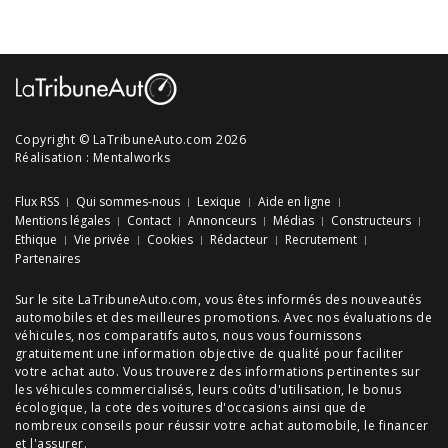
Copyright © LaTribuneAuto.com 2026
Réalisation :
Mentalworks
Flux RSS
Qui sommes-nous
Lexique
Aide en ligne
Mentions légales
Contact
Annonceurs
Médias
Constructeurs
Ethique
Vie privée
Cookies
Rédacteur
Recrutement
Partenaires
Sur le site LaTribuneAuto.com, vous êtes informés des
nouveautés
automobiles
et des meilleures
promotions
. Avec nos
évaluations de
véhicules
, nos
comparatifs autos
, nous vous fournissons
gratuitement une information objective de qualité pour faciliter
votre
achat auto
. Vous trouverez des informations pertinentes sur
les véhicules commercialisés, leurs
coûts d'utilisation
, le
bonus
écologique
, la cote des
voitures d'occasions
ainsi que de
nombreux
conseils
pour réussir votre
achat automobile
, le financer
et l'assurer.