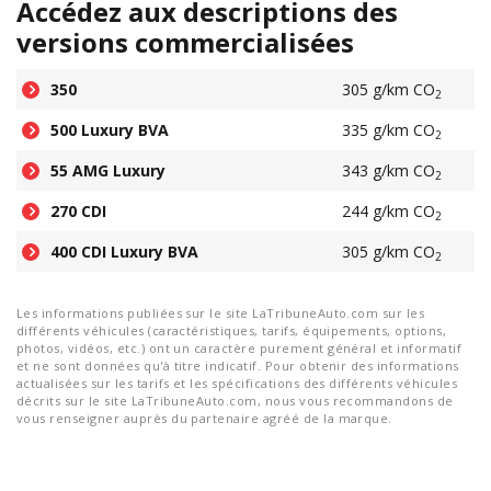
Accédez aux descriptions des
versions commercialisées
350
305 g/km CO
2
500 Luxury BVA
335 g/km CO
2
55 AMG Luxury
343 g/km CO
2
270 CDI
244 g/km CO
2
400 CDI Luxury BVA
305 g/km CO
2
Les informations publiées sur le site LaTribuneAuto.com sur les
différents véhicules (caractéristiques, tarifs, équipements, options,
photos, vidéos, etc.) ont un caractère purement général et informatif
et ne sont données qu'à titre indicatif. Pour obtenir des informations
actualisées sur les tarifs et les spécifications des différents véhicules
décrits sur le site LaTribuneAuto.com, nous vous recommandons de
vous renseigner auprès du partenaire agréé de la marque.