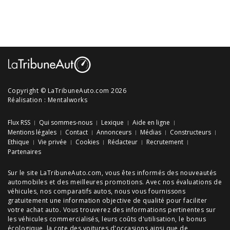
Copyright © LaTribuneAuto.com 2026
Réalisation :
Mentalworks
Flux RSS
Qui sommes-nous
Lexique
Aide en ligne
Mentions légales
Contact
Annonceurs
Médias
Constructeurs
Ethique
Vie privée
Cookies
Rédacteur
Recrutement
Partenaires
Sur le site LaTribuneAuto.com, vous êtes informés des
nouveautés
automobiles
et des meilleures
promotions
. Avec nos
évaluations de
véhicules
, nos
comparatifs autos
, nous vous fournissons
gratuitement une information objective de qualité pour faciliter
votre
achat auto
. Vous trouverez des informations pertinentes sur
les véhicules commercialisés, leurs
coûts d'utilisation
, le
bonus
écologique
, la cote des
voitures d'occasions
ainsi que de