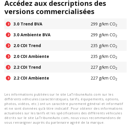
Accédez aux descriptions des
versions commercialisées
3.0 Trend BVA
299 g/km CO
2
3.0 Ambiente BVA
299 g/km CO
2
2.0 CDI Trend
235 g/km CO
2
2.0 CDI Ambiente
235 g/km CO
2
2.2 CDI Trend
227 g/km CO
2
2.2 CDI Ambiente
227 g/km CO
2
Les informations publiées sur le site LaTribuneAuto.com sur les
différents véhicules (caractéristiques, tarifs, équipements, options,
photos, vidéos, etc.) ont un caractère purement général et informatif
et ne sont données qu'à titre indicatif. Pour obtenir des informations
actualisées sur les tarifs et les spécifications des différents véhicules
décrits sur le site LaTribuneAuto.com, nous vous recommandons de
vous renseigner auprès du partenaire agréé de la marque.