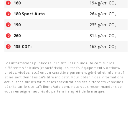
160
194 g/km CO
2
180 Sport Auto
264 g/km CO
2
190
235 g/km CO
2
260
314 g/km CO
2
135 CDTi
163 g/km CO
2
Les informations publiées sur le site LaTribuneAuto.com sur les
différents véhicules (caractéristiques, tarifs, équipements, options,
photos, vidéos, etc.) ont un caractère purement général et informatif
et ne sont données qu'à titre indicatif. Pour obtenir des informations
actualisées sur les tarifs et les spécifications des différents véhicules
décrits sur le site LaTribuneAuto.com, nous vous recommandons de
vous renseigner auprès du partenaire agréé de la marque.