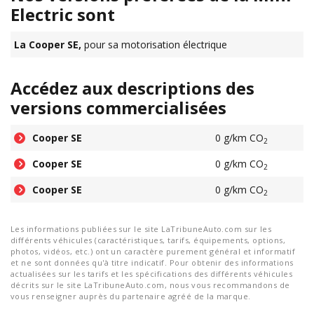
Electric sont
La Cooper SE,
pour sa motorisation électrique
Accédez aux descriptions des
versions commercialisées
Cooper SE
0 g/km CO
2
Cooper SE
0 g/km CO
2
Cooper SE
0 g/km CO
2
Les informations publiées sur le site LaTribuneAuto.com sur les
différents véhicules (caractéristiques, tarifs, équipements, options,
photos, vidéos, etc.) ont un caractère purement général et informatif
et ne sont données qu'à titre indicatif. Pour obtenir des informations
actualisées sur les tarifs et les spécifications des différents véhicules
décrits sur le site LaTribuneAuto.com, nous vous recommandons de
vous renseigner auprès du partenaire agréé de la marque.