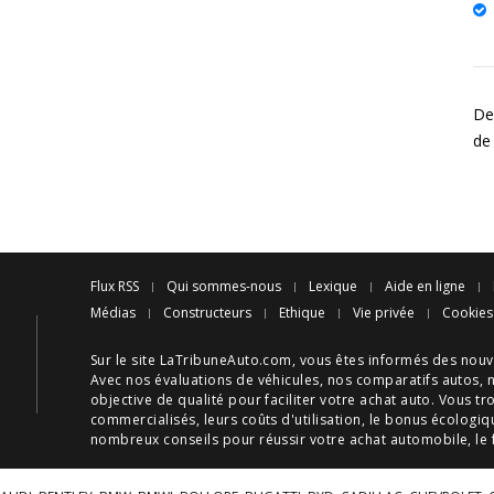
Des
de
Flux RSS
Qui sommes-nous
Lexique
Aide en ligne
Médias
Constructeurs
Ethique
Vie privée
Cookies
Sur le site LaTribuneAuto.com, vous êtes informés des
nouv
Avec nos
évaluations de véhicules
, nos
comparatifs autos
, 
objective de qualité pour faciliter votre
achat auto
. Vous tr
commercialisés, leurs
coûts d'utilisation
, le
bonus écologiq
nombreux
conseils
pour réussir votre
achat automobile
, le