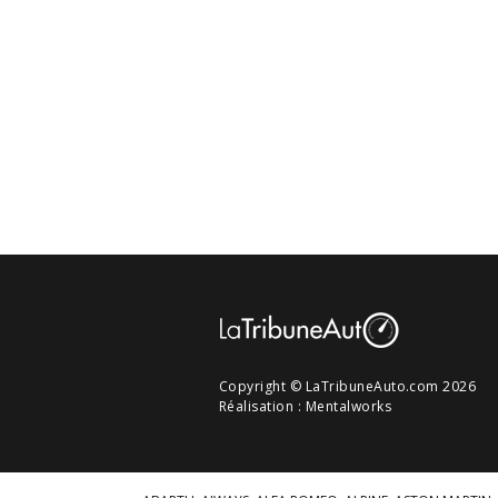
Copyright © LaTribuneAuto.com 2026
Réalisation :
Mentalworks