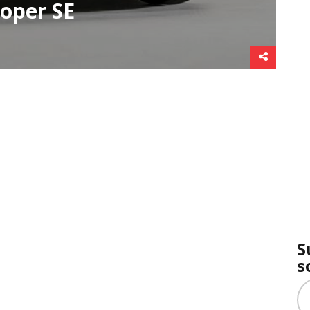
ooper SE
S
s