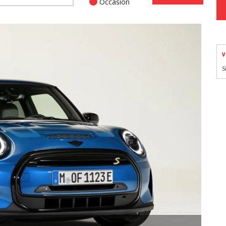
Occasion
V
S