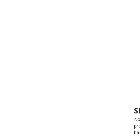
S
No
pr
ba