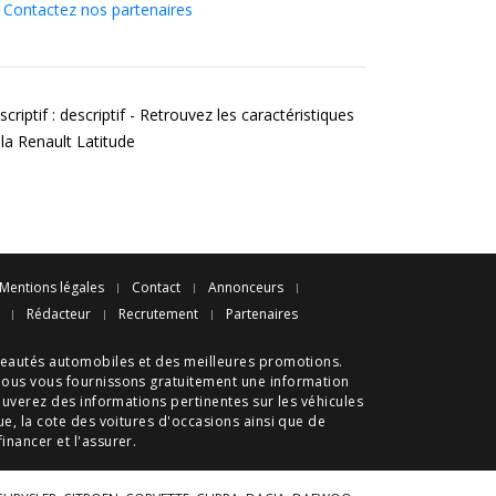
Contactez nos partenaires
criptif : descriptif - Retrouvez les caractéristiques
 la Renault Latitude
Mentions légales
Contact
Annonceurs
Rédacteur
Recrutement
Partenaires
eautés automobiles
et des meilleures
promotions
.
nous vous fournissons gratuitement une information
ouverez des informations pertinentes sur les véhicules
ue
, la cote des
voitures d'occasions
ainsi que de
 financer et l'assurer.