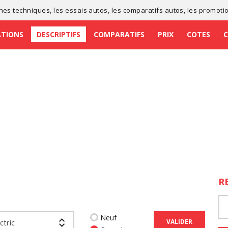
ches techniques
, les
essais autos
, les
comparatifs autos
, les
promoti
ATIONS
DESCRIPTIFS
COMPARATIFS
PRIX
COTES
R
Neuf
VALIDER
ctric