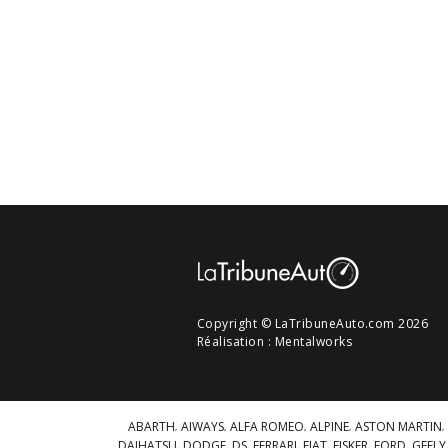
Copyright © LaTribuneAuto.com 2026
Réalisation :
Mentalworks
ABARTH
AIWAYS
ALFA ROMEO
ALPINE
ASTON MARTIN
DAIHATSU
DODGE
DS
FERRARI
FIAT
FISKER
FORD
GEELY