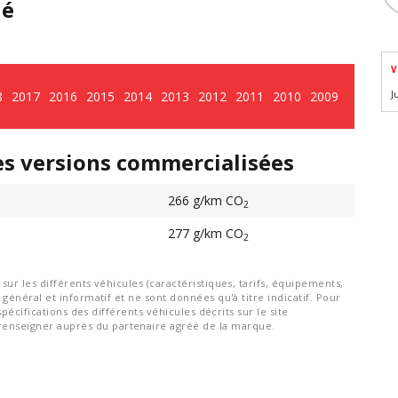
hé
V
8
2017
2016
2015
2014
2013
2012
2011
2010
2009
J
es versions commercialisées
266 g/km CO
2
277 g/km CO
2
ur les différents véhicules (caractéristiques, tarifs, équipements,
général et informatif et ne sont données qu'à titre indicatif. Pour
spécifications des différents véhicules décrits sur le site
nseigner auprès du partenaire agréé de la marque.