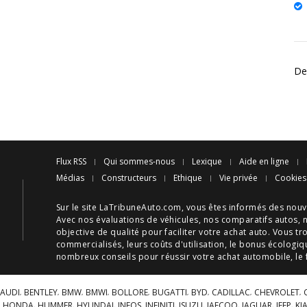
De
Flux RSS
Qui sommes-nous
Lexique
Aide en ligne
Médias
Constructeurs
Ethique
Vie privée
Cookies
Sur le site LaTribuneAuto.com, vous êtes informés des
nouv
Avec nos
évaluations de véhicules
, nos
comparatifs autos
, 
objective de qualité pour faciliter votre
achat auto
. Vous tr
commercialisés, leurs
coûts d'utilisation
, le
bonus écologiq
nombreux
conseils
pour réussir votre
achat automobile
, le
AUDI
BENTLEY
BMW
BMWI
BOLLORE
BUGATTI
BYD
CADILLAC
CHEVROLET
HONDA
HUMMER
HYUNDAI
INEOS
INFINITI
ISUZU
JAECOO
JAGUAR
JEEP
KI