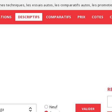
ches techniques
, les
essais autos
, les
comparatifs autos
, les
promoti
ATIONS
DESCRIPTIFS
COMPARATIFS
PRIX
COTES
R
Neuf
VALIDER
rga