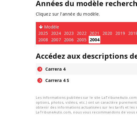
Années du modèle recherc
Cliquez sur l'année du modèle.
Modèle
2025
2024
2023
2022
2021
2020
2019
201
2008
2007
2006
2005
2004
Accédez aux descriptions d
Carrera 4
Carrera 4 S
Les informations publiées sur le site LaTribuneAuto.com s
options, photos, vidéos, etc.) ont un caractère purement 
obtenir des informations actualisées sur les tarifs et les 
LaTribuneAuto.com, nous vous recommandons de vous re