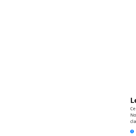
L
Ce
No
cla