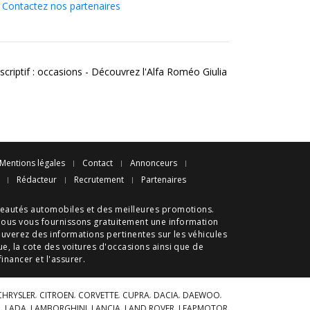
Contactez nos partenaires
scriptif : occasions - Découvrez l'Alfa Roméo Giulia
Mentions légales
Contact
Annonceurs
Rédacteur
Recrutement
Partenaires
eautés automobiles
et des meilleures
promotions
.
nous vous fournissons gratuitement une information
ouverez des informations pertinentes sur les véhicules
ue
, la cote des
voitures d'occasions
ainsi que de
 financer et l'assurer.
CHRYSLER
CITROEN
CORVETTE
CUPRA
DACIA
DAEWOO
A
LADA
LAMBORGHINI
LANCIA
LAND ROVER
LEAPMOTOR