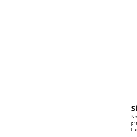
S
No
pr
ba