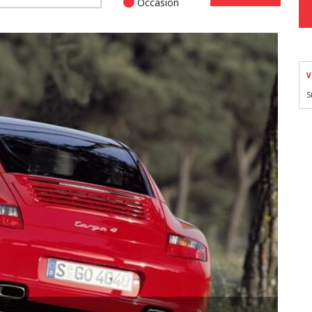
Occasion
V
S