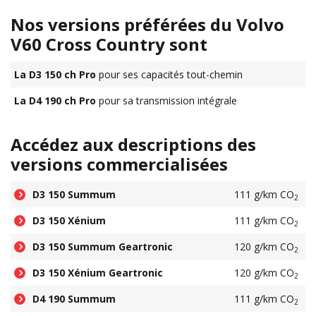
Nos versions préférées du Volvo
V60 Cross Country sont
La D3 150 ch Pro
pour ses capacités tout-chemin
La D4 190 ch Pro
pour sa transmission intégrale
Accédez aux descriptions des
versions commercialisées
D3 150 Summum
111 g/km CO
2
D3 150 Xénium
111 g/km CO
2
D3 150 Summum Geartronic
120 g/km CO
2
D3 150 Xénium Geartronic
120 g/km CO
2
D4 190 Summum
111 g/km CO
2