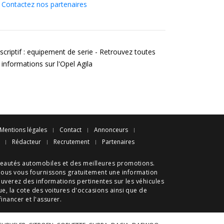
Contactez nos partenaires
scriptif : equipement de serie - Retrouvez toutes
 informations sur l'Opel Agila
Mentions légales
Contact
Annonceurs
Rédacteur
Recrutement
Partenaires
eautés automobiles
et des meilleures
promotions
.
nous vous fournissons gratuitement une information
ouverez des informations pertinentes sur les véhicules
ue
, la cote des
voitures d'occasions
ainsi que de
 financer et l'assurer.