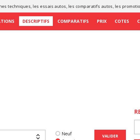
ches techniques
, les
essais autos
, les
comparatifs autos
, les
promoti
ATIONS
DESCRIPTIFS
COMPARATIFS
PRIX
COTES
R
Neuf
VALIDER