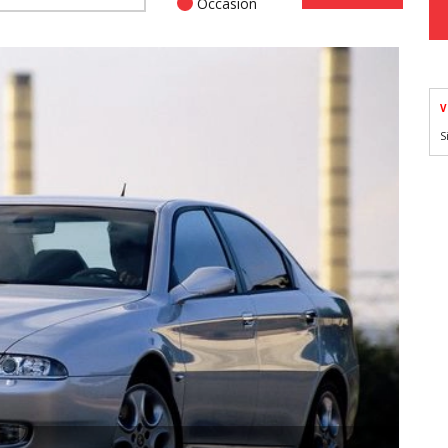
Occasion
V
S