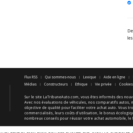
De
les
Flux RSS
Qui sommes-nous
Lexique
Aide en ligne
Médias
Constructeurs
Ethique
Vie privée
Cookies
Sur le site LaTribuneAuto.com, vous êtes informés des
nouv
Avec nos
évaluations de véhicules
, nos
comparatifs autos
, 
objective de qualité pour faciliter votre
achat auto
. Vous tr
commercialisés, leurs
coûts d'utilisation
, le
bonus écologiq
nombreux
conseils
pour réussir votre
achat automobile
, le