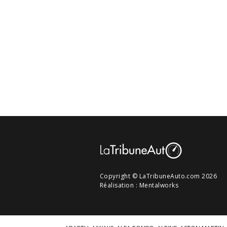
Copyright © LaTribuneAuto.com 2026
Réalisation :
Mentalworks