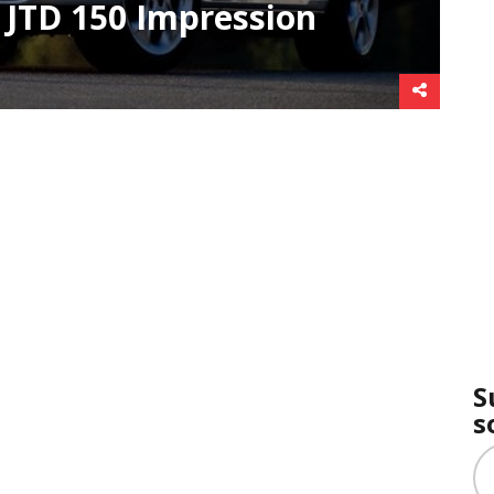
JTD 150 Impression
S
s