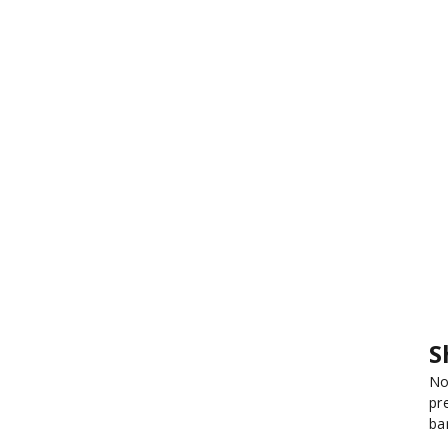
S
No
pr
ba