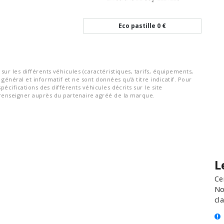
Eco pastille
0 €
ur les différents véhicules (caractéristiques, tarifs, équipements,
général et informatif et ne sont données qu'à titre indicatif. Pour
spécifications des différents véhicules décrits sur le site
nseigner auprès du partenaire agréé de la marque.
L
Ce
No
cla