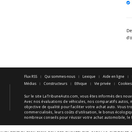
Des
d'
Flux RSS
Qui sommes-nous
Lexique
Aide en ligne
Médias
Constructeurs
Ethique
Vie privée
Cookies
Sur le site LaTribuneAuto.com, vous êtes informés des
nouv
Avec nos
évaluations de véhicules
, nos
comparatifs autos
, 
objective de qualité pour faciliter votre
achat auto
. Vous tr
commercialisés, leurs
coûts d'utilisation
, le
bonus écologiq
nombreux
conseils
pour réussir votre
achat automobile
, le