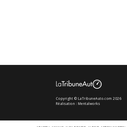
Copyright © LaTribuneAuto.com 2026
Réalisation :
Mentalworks