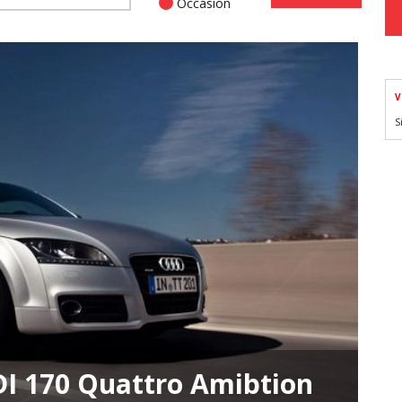
Occasion
V
S
DI 170 Quattro Amibtion