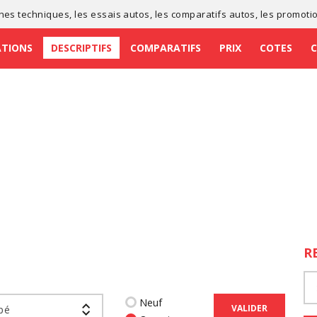
ches techniques
, les
essais autos
, les
comparatifs autos
, les
promoti
ATIONS
DESCRIPTIFS
COMPARATIFS
PRIX
COTES
R
Neuf
VALIDER
pé