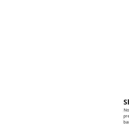
S
No
pr
ba