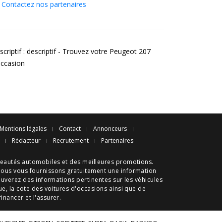
Contactez nos partenaires
criptif : descriptif - Trouvez votre Peugeot 207
occasion
Mentions légales
Contact
Annonceurs
Rédacteur
Recrutement
Partenaires
eautés automobiles
et des meilleures
promotions
.
nous vous fournissons gratuitement une information
ouverez des informations pertinentes sur les véhicules
ue
, la cote des
voitures d'occasions
ainsi que de
 financer et l'assurer.