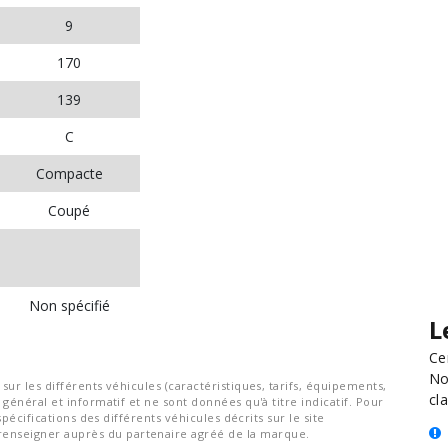
9
170
139
C
Compacte
Coupé
Non spécifié
L
Ce
No
ur les différents véhicules (caractéristiques, tarifs, équipements,
cla
général et informatif et ne sont données qu'à titre indicatif. Pour
spécifications des différents véhicules décrits sur le site
nseigner auprès du partenaire agréé de la marque.