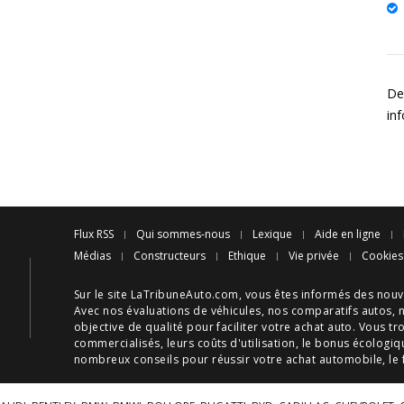
De
in
Flux RSS
Qui sommes-nous
Lexique
Aide en ligne
Médias
Constructeurs
Ethique
Vie privée
Cookies
Sur le site LaTribuneAuto.com, vous êtes informés des
nouv
Avec nos
évaluations de véhicules
, nos
comparatifs autos
, 
objective de qualité pour faciliter votre
achat auto
. Vous tr
commercialisés, leurs
coûts d'utilisation
, le
bonus écologiq
nombreux
conseils
pour réussir votre
achat automobile
, le