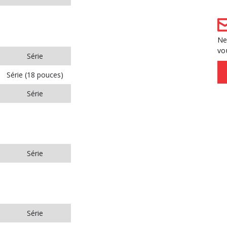
Ne
vo
Série
Série (18 pouces)
Série
Série
Série