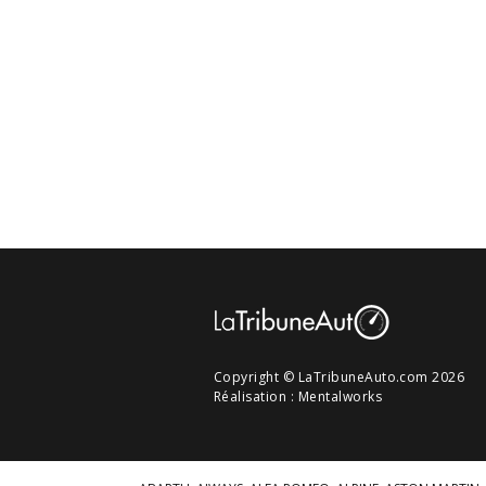
Copyright © LaTribuneAuto.com 2026
Réalisation :
Mentalworks