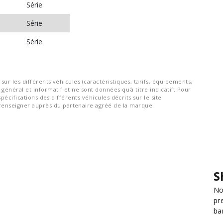
Série
Série
Série
ur les différents véhicules (caractéristiques, tarifs, équipements,
général et informatif et ne sont données qu'à titre indicatif. Pour
spécifications des différents véhicules décrits sur le site
nseigner auprès du partenaire agréé de la marque.
S
No
pr
ba