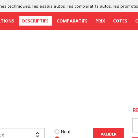
ches techniques
, les
essais autos
, les
comparatifs autos
, les
promoti
ATIONS
DESCRIPTIFS
COMPARATIFS
PRIX
COTES
R
Neuf
VALIDER
pé