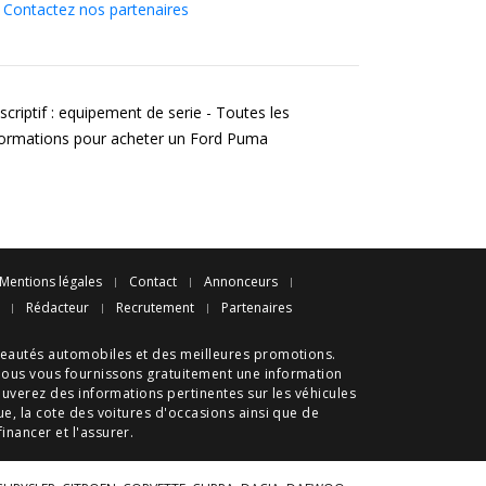
Contactez nos partenaires
scriptif : equipement de serie - Toutes les
formations pour acheter un Ford Puma
Mentions légales
Contact
Annonceurs
Rédacteur
Recrutement
Partenaires
eautés automobiles
et des meilleures
promotions
.
nous vous fournissons gratuitement une information
ouverez des informations pertinentes sur les véhicules
ue
, la cote des
voitures d'occasions
ainsi que de
 financer et l'assurer.