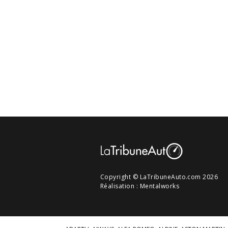
Copyright © LaTribuneAuto.com 2026
Réalisation :
Mentalworks