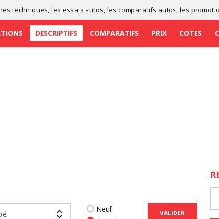
ches techniques
, les
essais autos
, les
comparatifs autos
, les
promoti
ATIONS
DESCRIPTIFS
COMPARATIFS
PRIX
COTES
R
Neuf
VALIDER
pé