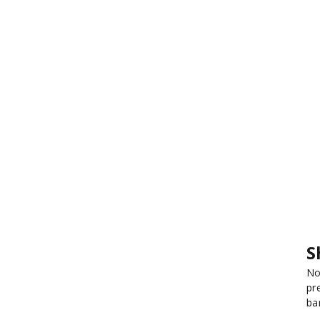
S
No
pr
ba