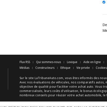
Des
Mi
Flux RSS
Qui sommes-nous
Lexique
Aide en ligne
Médias
Constructeurs
Ethique
Vie privée
Cookies
Sur le site LaTribuneAuto.com, vous êtes informés des
nouv
Avec nos
évaluations de véhicules
, nos
comparatifs autos
, 
objective de qualité pour faciliter votre
achat auto
. Vous tr
commercialisés, leurs
coûts d'utilisation
, le
bonus écologiq
nombreux
conseils
pour réussir votre
achat automobile
, le