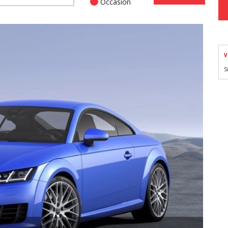
Occasion
V
S