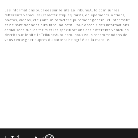
Les informations publiées sur le site LaTribuneAuto.com sur les
différents véhicules (caractéristiques, tarifs, équipements, options,
photos, vidéos, etc.) ont un caractère purement général et informatif
et ne sont données qu'à titre indicatif. Pour obtenir des informations
actualisées sur les tarifs et les spécifications des différents véhicules
décrits sur le site LaTribuneAuto.com, nous vous recommandons de
vous renseigner auprès du partenaire agréé de la marque.